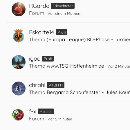
RGarde
Erleuchteter
Forum
Vor einem Moment
Eskorte14
Profi
Thema
(Europa League) KO-Phase - Turnie
igod
Profi
Thema
www.TSG-Hoffenheim.de
Vor 2 Minut
chrahl
KTBFFH
Thema
Bergamo Schaufenster - Jules Kou
f-x
Meister
Forum
Vor 5 Minuten