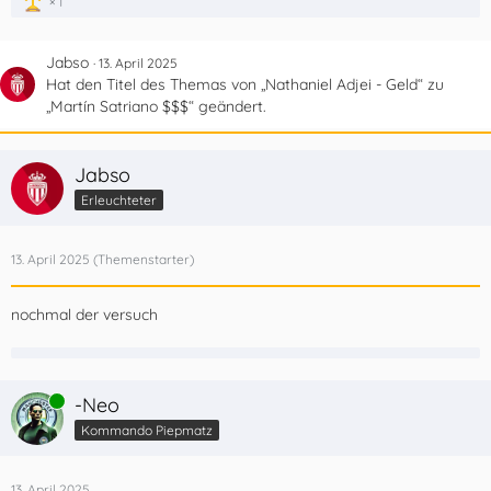
1
Jabso
13. April 2025
Hat den Titel des Themas von „Nathaniel Adjei - Geld“ zu
„Martín Satriano $$$“ geändert.
Jabso
Erleuchteter
13. April 2025
nochmal der versuch
Online
-Neo
Kommando Piepmatz
13. April 2025