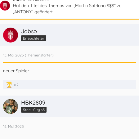
Hat den Titel des Themas von „Martín Satriano $$$“ zu
„ANTONY“ geändert.
Jabso
Erleuchteter
15. Mai 2025
neuer Spieler
2
HBK2809
Steel-City <3
15. Mai 2025