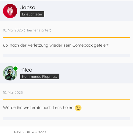
Jabso
Erleuchteter
10. Mai 2025
up, nach der Verletzung wieder sein Comeback gefeiert
Online
-Neo
Kommando Piepmatz
10. Mai 2025
Würde ihn weiterhin nach Lens holen
Jabso
15. Mai 2025